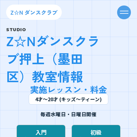
Z☆N ダンスクラブ
STUDIO
Z☆Nダンスクラ
ブ押上（墨田
区）教室情報
実施レッスン・料金
4才〜20才 (キッズ〜ティーン)
毎週水曜日・日曜日開催
入門
初級